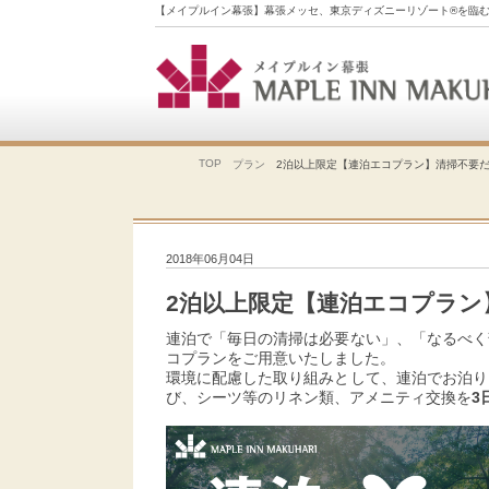
【メイプルイン幕張】幕張メッセ、東京ディズニーリゾート®を臨
TOP
プラン
2泊以上限定【連泊エコプラン】清掃不要だ
2018年06月04日
2泊以上限定【連泊エコプラン
連泊で「毎日の清掃は必要ない」、「なるべく
コプランをご用意いたしました。
環境に配慮した取り組みとして、連泊でお泊り
び、シーツ等のリネン類、アメニティ交換を
3