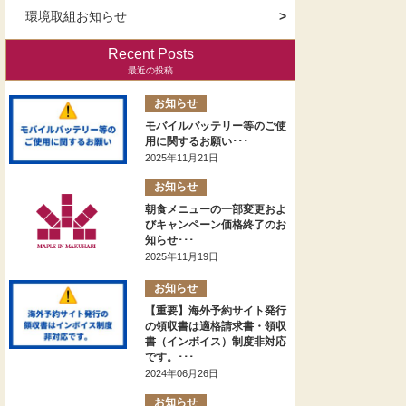
環境取組お知らせ
Recent Posts
最近の投稿
お知らせ
モバイルバッテリー等のご使
用に関するお願い･･･
2025年11月21日
お知らせ
朝食メニューの一部変更およ
びキャンペーン価格終了のお
知らせ･･･
2025年11月19日
お知らせ
【重要】海外予約サイト発行
の領収書は適格請求書・領収
書（インボイス）制度非対応
です。･･･
2024年06月26日
お知らせ