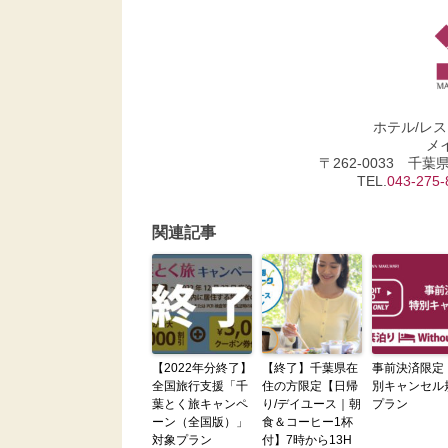
ホテル/レ
メ
〒262-0033 千
TEL.
043-275-
関連記事
【2022年分終了】
【終了】千葉県在
事前決済限定
全国旅行支援「千
住の方限定【日帰
別キャンセル
葉とく旅キャンペ
り/デイユース｜朝
プラン
ーン（全国版）」
食＆コーヒー1杯
対象プラン
付】7時から13H