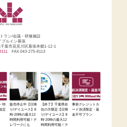
ストラン/会議・研修施設
イプルイン幕張
葉県千葉市花見川区幕張本郷1-12-1
8111
FAX.043-275-8113
・特
販売停止中【日帰
【終了】千葉県在
事前クレジットカ
規定
り/デイユース】8
住の方限定【日帰
ード決済限定・返
時-20時の最大12
り/デイユース】8
金不可プラン
時間利用可能！テ
時-20時の最大12
レワークにも
時間利用可能！テ